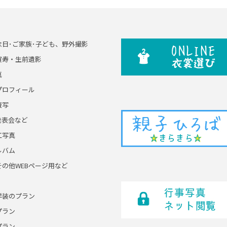
念日･ご家族･子ども、野外撮影
賀寿・生前遺影
真
プロフィール
複写
発表会など
工写真
ルバム
その他WEBページ用など
洋装のプラン
プラン
プラン