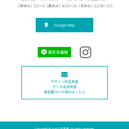
［皐休み］5/1～5［夏休み］8/12～16［冬休み］12/30～1/3
Google Map
デザイン校正希望
データ送信希望
美容着付けの資料はこちら
Copyright © ひかり写真室. All rights reserved.