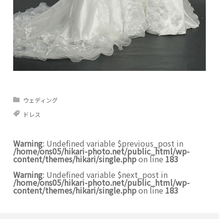
ウェディング
ドレス
Warning
: Undefined variable $previous_post in
/home/ons05/hikari-photo.net/public_html/wp-
content/themes/hikari/single.php
on line
183
Warning
: Undefined variable $next_post in
/home/ons05/hikari-photo.net/public_html/wp-
content/themes/hikari/single.php
on line
183