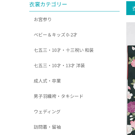
衣裳カテゴリー
お宮参り
ベビー＆キッズ 0-2才
七五三・10才・十三祝い 和装
七五三・10才・13才 洋装
成人式・卒業
男子羽織袴・タキシード
ウェディング
訪問着・留袖