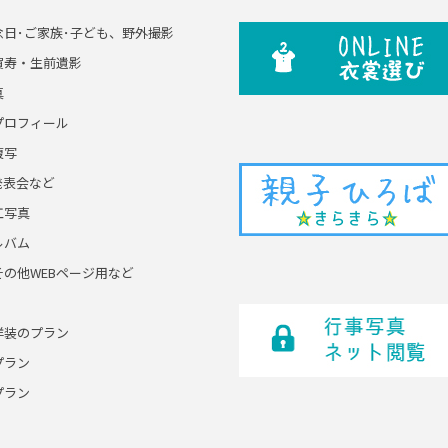
念日･ご家族･子ども、野外撮影
賀寿・生前遺影
真
プロフィール
複写
発表会など
工写真
ルバム
その他WEBページ用など
洋装のプラン
プラン
プラン