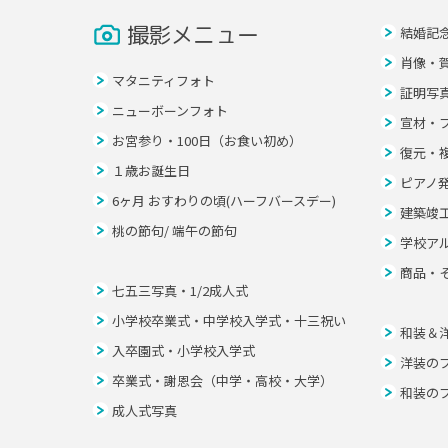
撮影メニュー
結婚記
肖像・
マタニティフォト
証明写
ニューボーンフォト
宣材・
お宮参り・100日（お食い初め）
復元・
１歳お誕生日
ピアノ
6ヶ月 おすわりの頃(ハーフバースデー)
建築竣
桃の節句/ 端午の節句
学校ア
商品・
七五三写真・1/2成人式
小学校卒業式・中学校入学式・十三祝い
和装＆
入卒園式・小学校入学式
洋装の
卒業式・謝恩会（中学・高校・大学）
和装の
成人式写真