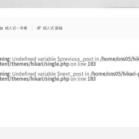
成人式・卒業
成人式 振袖
ning
: Undefined variable $previous_post in
/home/ons05/hik
tent/themes/hikari/single.php
on line
183
ning
: Undefined variable $next_post in
/home/ons05/hikari-
tent/themes/hikari/single.php
on line
183