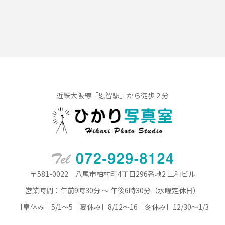
近鉄大阪線「恩智駅」から徒歩２分
〒581-0022 八尾市柏村町4丁目296番地2 三和ビル
営業時間：午前9時30分 ～ 午後6時30分（水曜定休日）
［皐休み］5/1～5［夏休み］8/12～16［冬休み］12/30～1/3